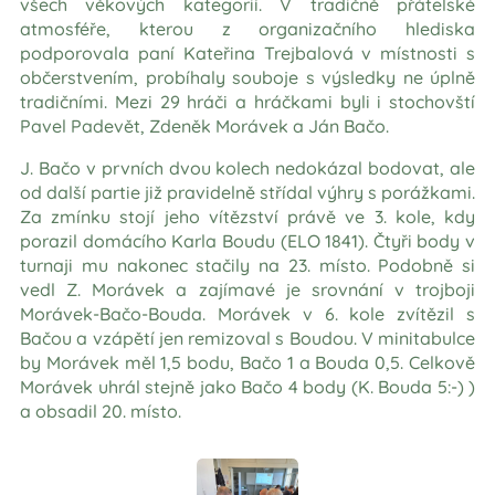
všech věkových kategorií. V tradičně přátelské
atmosféře, kterou z organizačního hlediska
podporovala paní Kateřina Trejbalová v místnosti s
občerstvením, probíhaly souboje s výsledky ne úplně
tradičními. Mezi 29 hráči a hráčkami byli i stochovští
Pavel Padevět, Zdeněk Morávek a Ján Bačo.
J. Bačo v prvních dvou kolech nedokázal bodovat, ale
od další partie již pravidelně střídal výhry s porážkami.
Za zmínku stojí jeho vítězství právě ve 3. kole, kdy
porazil domácího Karla Boudu (ELO 1841). Čtyři body v
turnaji mu nakonec stačily na 23. místo. Podobně si
vedl Z. Morávek a zajímavé je srovnání v trojboji
Morávek-Bačo-Bouda. Morávek v 6. kole zvítězil s
Bačou a vzápětí jen remizoval s Boudou. V minitabulce
by Morávek měl 1,5 bodu, Bačo 1 a Bouda 0,5. Celkově
Morávek uhrál stejně jako Bačo 4 body (K. Bouda 5:-) )
a obsadil 20. místo.