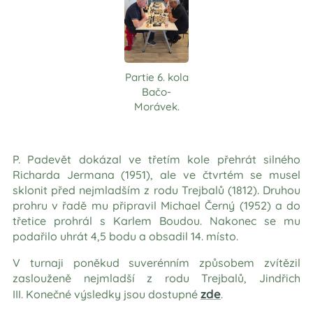
Partie 6. kola
Bačo-
Morávek.
P. Padevět dokázal ve třetím kole přehrát silného
Richarda Jermana (1951), ale ve čtvrtém se musel
sklonit před nejmladším z rodu Trejbalů (1812). Druhou
prohru v řadě mu připravil Michael Černý (1952) a do
třetice prohrál s Karlem Boudou. Nakonec se mu
podařilo uhrát 4,5 bodu a obsadil 14. místo.
V turnaji poněkud suverénním způsobem zvítězil
zaslouženě nejmladší z rodu Trejbalů, Jindřich
zde
III. Konečné výsledky jsou dostupné
.