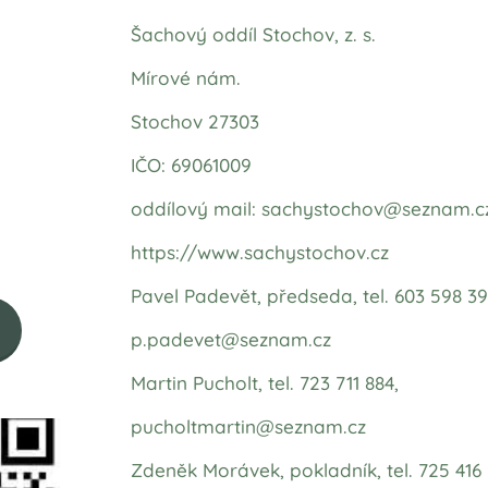
Šachový oddíl Stochov, z. s.
Mírové nám.
Stochov 27303
IČO: 69061009
oddílový mail: sachystochov@seznam.c
https://www.sachystochov.cz
Pavel Padevět, předseda, tel. 603 598 39
p.padevet@seznam.cz
Martin Pucholt, tel. 723 711 884,
pucholtmartin@seznam.cz
Zdeněk Morávek, pokladník, tel. 725 416 