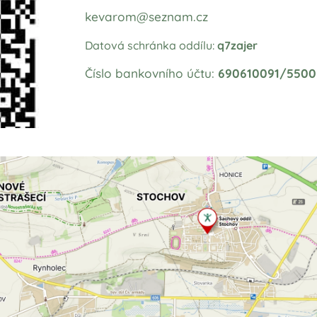
kevarom@seznam.cz
Datová schránka oddílu:
q7zajer
Číslo b
ankovního účtu:
690610091/5500