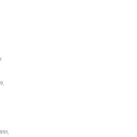
z
9,
991,