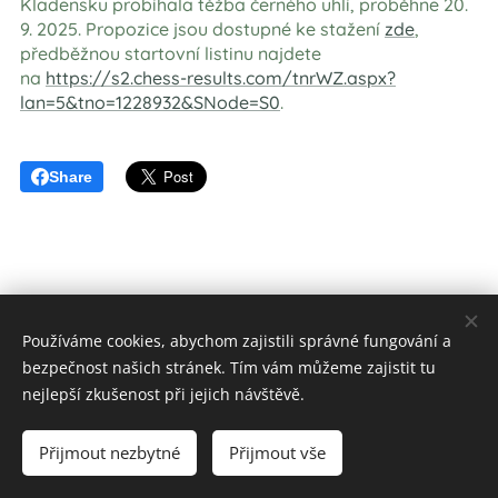
Kladensku probíhala těžba černého uhlí, proběhne 20.
9. 2025. Propozice jsou dostupné ke stažení
zde
,
předběžnou startovní listinu najdete
na
https://s2.chess-results.com/tnrWZ.aspx?
lan=5&tno=1228932&SNode=S0
.
Share
Používáme cookies, abychom zajistili správné fungování a
bezpečnost našich stránek. Tím vám můžeme zajistit tu
nejlepší zkušenost při jejich návštěvě.
© 2024
Přijmout nezbytné
Přijmout vše
Vytvořeno MK
Cookies