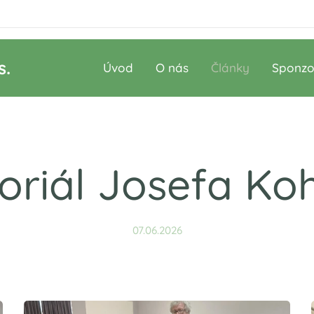
s.
Úvod
O nás
Články
Sponzo
riál Josefa Ko
07.06.2026