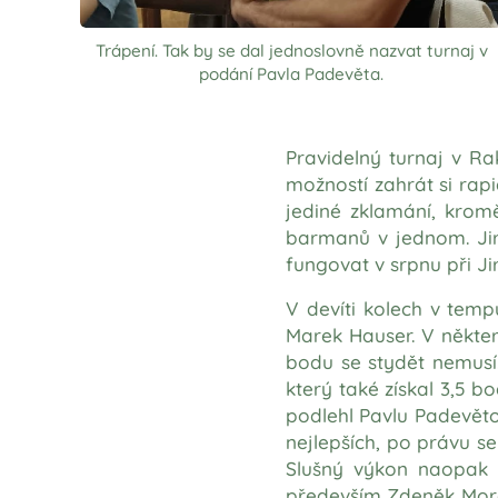
Trápení. Tak by se dal jednoslovně nazvat turnaj v
podání Pavla Padevěta.
Pravidelný turnaj v R
možností zahrát si rapi
jediné zklamání, krom
barmanů v jednom. Jirk
fungovat v srpnu při J
V devíti kolech v temp
Marek Hauser. V někter
bodu se stydět nemusí
který také získal 3,5 b
podlehl Pavlu Padevětov
nejlepších, po právu se
Slušný výkon naopak 
především Zdeněk Moráv