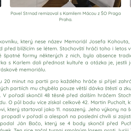
Pavel Strnad remizoval s Kamilem Mácou z ŠO Praga
Praha.
akovníku, který nese název Memoriál Josefa Kohouta, 
d před blížícím se létem. Stochovští hráči toho i letos 
ě špatné formy některých z nich, byla absence tradi
a s Karlem dali přednost kultuře a otázka je, jestli j
iráskově memoriálu.
u 20 minut na partii pro každého hráče si přijel zahr
ých partiích mu chyběla pouze větší dávka štěstí a zku
. V pořadí skončil 48 těsně před dalším hráčem Sto
odu. O půl bodu více získal celkově 42. Martin Pucholt,
i, který startoval jako 11. nasazený. Jeho výkony na 
 propadl v pořadí a alespoň na poslední chvíli si zajisti
podal Ján Bačo, který se 4 body skončil před Puch
ek. Ten sice začal turnaj smolným losem proti Juriji 