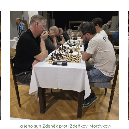
...a jeho syn Zdeněk proti Zdeňkovi Morávkovi.