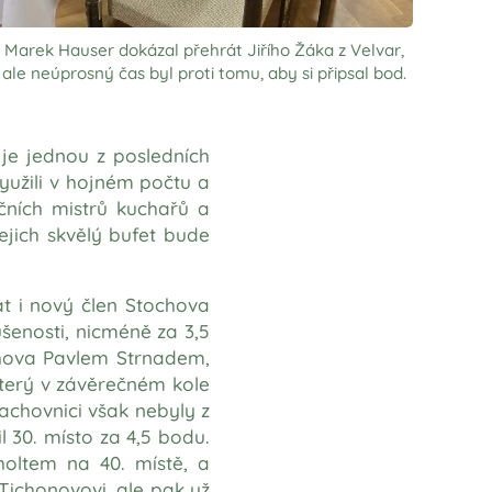
Marek Hauser dokázal přehrát Jiřího Žáka z Velvar,
ale neúprosný čas byl proti tomu, aby si připsal bod.
je jednou z posledních
využili v hojném počtu a
čních mistrů kuchařů a
ejich skvělý bufet bude
át i nový člen Stochova
šenosti, nicméně za 3,5
chova Pavlem Strnadem,
 který v závěrečném kole
šachovnici však nebyly z
l 30. místo za 4,5 bodu.
oltem na 40. místě, a
Tichonovovi, ale pak už