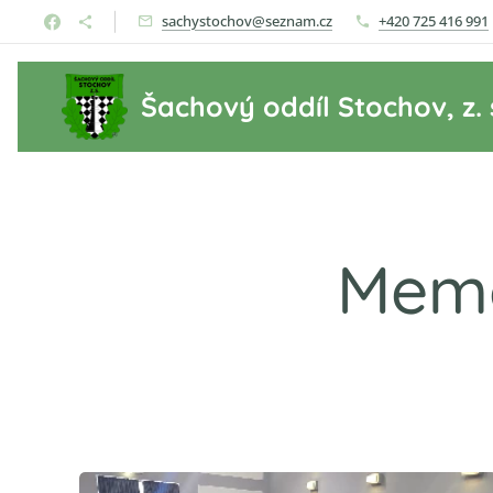
sachystochov@seznam.cz
+420 725 416 991
Šachový oddíl Stochov, z. 
Memo