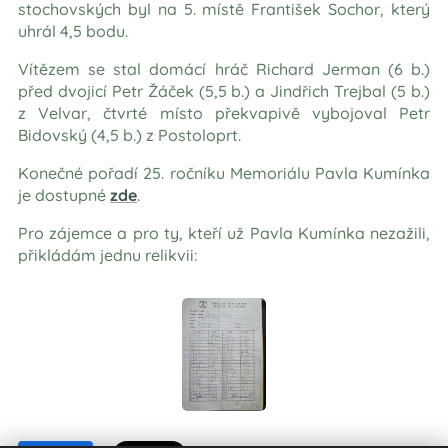
stochovských byl na 5. místě František Sochor, který
uhrál 4,5 bodu.
Vítězem se stal domácí hráč Richard Jerman (6 b.)
před dvojicí Petr Žáček (5,5 b.) a Jindřich Trejbal (5 b.)
z Velvar, čtvrté místo překvapivě vybojoval Petr
Bidovský (4,5 b.) z Postoloprt.
Konečné pořadí 25. ročníku Memoriálu Pavla Kumínka
je dostupné
zde
.
Pro zájemce a pro ty, kteří už Pavla Kumínka nezažili,
přikládám jednu relikvii: