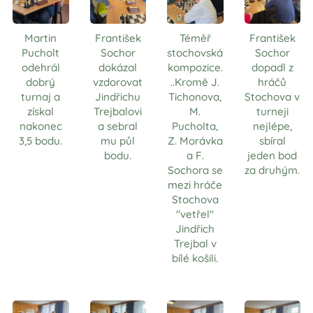
Martin
František
Téměř
František
Pucholt
Sochor
stochovská
Sochor
odehrál
dokázal
kompozice.
dopadl z
dobrý
vzdorovat
..Kromě J.
hráčů
turnaj a
Jindřichu
Tichonova,
Stochova v
získal
Trejbalovi
M.
turneji
nakonec
a sebral
Pucholta,
nejlépe,
3,5 bodu.
mu půl
Z. Morávka
sbíral
bodu.
a F.
jeden bod
Sochora se
za druhým.
mezi hráče
Stochova
"vetřel"
Jindřich
Trejbal v
bílé košili.