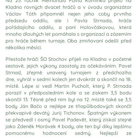
Na 25. ročník Memoriálu Pavla Kumínka přijelo na
Kladno rovných dvacet hráčů a v úvodu organizátor
Václav Tóth připomněl nejen jeho coby prvního
předsedu oddílu, ale i Pavla Strnada, hráče
pořádajícího oddílu, a paní Holovčákovou, která
mnoho dlouhých let pomáhala s organizací a zázemím
pro hráče během turnaje. Oba zmiňovaní odešli před
několika měsíci.
Přestože hráči ŠO Stochov přijeli na Kladno v početné
sestavě, jejich výkony zaostaly za očekáváním. Pavel
Strnad, zřejmě unavený turnajem z předchozího
dne, vyhrál v sedmi kolech jen dvakrát a skončil na 18.
místě. Lépe si vedl Martin Pucholt, který P. Strnada
porazil v předposledním kole a se ziskem 3,5 bodu
skončil 13. Těsně před ním byl na 12. místě také se 3,5
body Ján Bačo a nejlépe ze třiapůlbodových skončil
překvapivě devátý Jurij Tichonov. Špatným výkonem
se předvedl i osmý Pavel Padevět, který získal stejně
jako Zdeněk Morávek 4 body, ale ten byl díky lepšímu
pomocnému hodnocení sedmý. Nejlepší ze