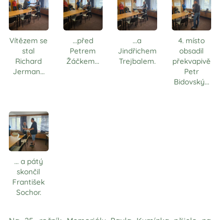
Vítězem se
...před
...a
4. místo
stal
Petrem
Jindřichem
obsadil
Richard
Žáčkem...
Trejbalem.
překvapivě
Jerman...
Petr
Bidovský...
... a pátý
skončil
František
Sochor.